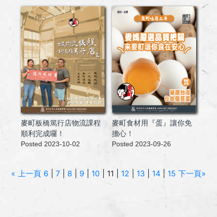
麥町板橋篤行店物流課程
麥町食材用『蛋』讓你免
順利完成囉！
擔心！
Posted 2023-10-02
Posted 2023-09-26
« 上一頁
6
|
7
|
8
|
9
|
10
| 11 |
12
|
13
|
14
|
15
下一頁»