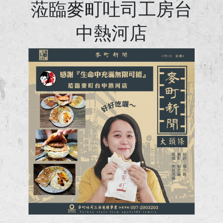
蒞臨麥町吐司工房台
中熱河店