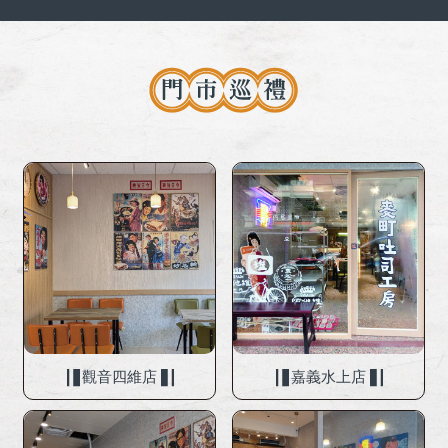
觀音四維店
嘉義水上店